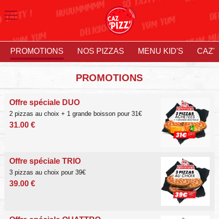
PROMOTIONS
NOS PIZZAS
MENU KID'S
CAZ'
PROMOTIONS
Offre spéciale DUO
2 pizzas au choix + 1 grande boisson pour 31€
31.00 €
Offre spéciale TRIO
3 pizzas au choix pour 39€
39.00 €